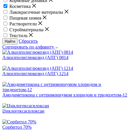
Кормовые добавки
Косметика
Лакокрасочные материалы
Пищевая химия
Растворители
Стройматериалы
Текстиль
Сбросить
Найти
Сортировать по алфавиту
Алкилполиглюкозид (АПГ) 0814
Алкилполиглюкозид (АПГ) 1214
Амодиметикона с цетримониумом хлоридом и тридецетом-12
Циклогексасилоксан
Сорбитол 70%