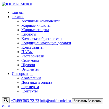
главная
каталог
Активные компоненты
Жирные кислоты
Жирные спирты
Кислоты
Комплексообразователи
Кондиционирующие добавки
Консерванты
ПАВы
Растворители
Силиконы
Щелочи
Эмоленты
Информация
о компании
Доставка и оплата
партнерам
Контакты
+7(499)503-72-73
info@unichemicl.ru
Заказать
Заказать
en
ru