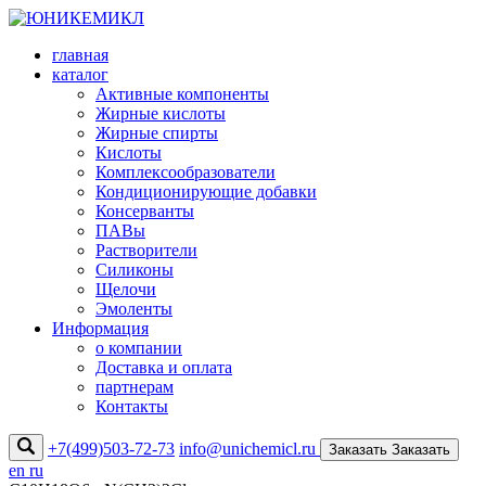
главная
каталог
Активные компоненты
Жирные кислоты
Жирные спирты
Кислоты
Комплексообразователи
Кондиционирующие добавки
Консерванты
ПАВы
Растворители
Силиконы
Щелочи
Эмоленты
Информация
о компании
Доставка и оплата
партнерам
Контакты
+7(499)503-72-73
info@unichemicl.ru
Заказать
Заказать
en
ru