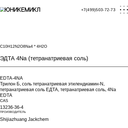
+7(499)503-72-73
главная
C10H12N2O8Na4 * 4H2O
ЭДТА 4Na (тетранатриевая соль)
каталог
Активные компоненты
EDTA-4NA
Жирные кислоты
Трилон Б, соль тетранатриевая этилендиамин-N,
тетранатриевая соль ЕДТА, тетранатриевая соль, 4Na
Жирные спирты
EDTA
Кислоты
CAS
13236-36-4
Комплексообразователи
ПРОИЗВОДИТЕЛЬ
Кондиционирующие добавки
Shijiazhuang Jackchem
Консерванты