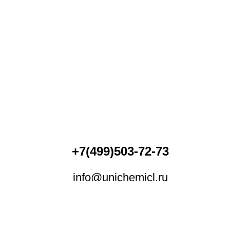
Давайт
сотруд
cookies!
+7(499)503-72-73
Хорошо, принимаю
info@unichemicl.ru
г. Москва, Огородный проезд, 16/1с4