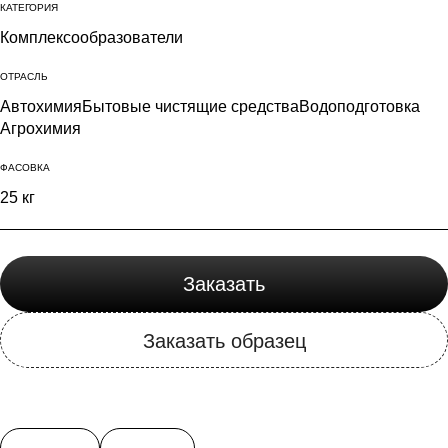
КАТЕГОРИЯ
ПАВы
Комплексообразователи
Растворители
ОТРАСЛЬ
Силиконы
Автохимия
Бытовые чистящие средства
Водоподготовка
Щелочи
Агрохимия
Эмоленты
ФАСОВКА
Информация
25 кг
о компании
Доставка и оплата
Заказать
партнерам
Контакты
Заказать образец
en
ru
+7(499)503-72-73
info@unichemicl.ru