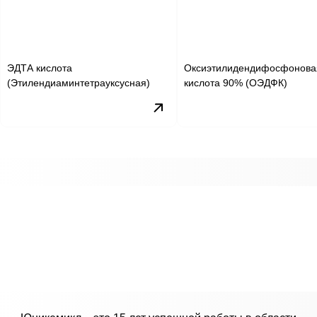
ЭДТА кислота
Оксиэтилидендифосфонова
(Этилендиаминтетрауксусная)
кислота 90% (ОЭДФК)
юник