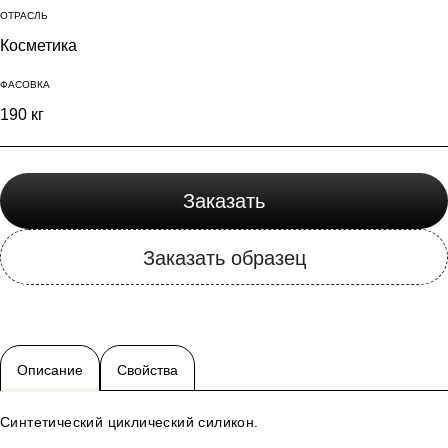
ОТРАСЛЬ
ПАВы
Косметика
Растворители
ФАСОВКА
Силиконы
190 кг
Щелочи
Эмоленты
Информация
Заказать
о компании
Заказать образец
Доставка и оплата
партнерам
Контакты
Описание
Свойства
en
ru
+7(499)503-72-73
info@unichemicl.ru
Синтетический циклический силикон.