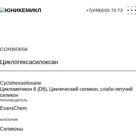
+7(499)503-72-73
главная
C12H36O6Si6
Циклогексасилоксан
каталог
Активные компоненты
Cyclohexasiloxane
Жирные кислоты
Циклометикон 6 (D6), Циклический силикон, слабо-летучий
силикон
Жирные спирты
ПРОИЗВОДИТЕЛЬ
Кислоты
EvansChem
Комплексообразователи
КАТЕГОРИЯ
Кондиционирующие добавки
Силиконы
Консерванты