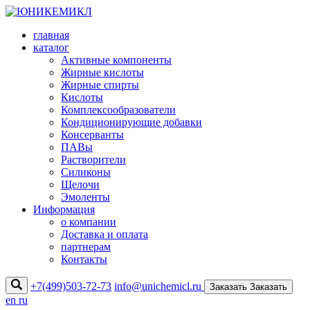
главная
каталог
Активные компоненты
Жирные кислоты
Жирные спирты
Кислоты
Комплексообразователи
Кондиционирующие добавки
Консерванты
ПАВы
Растворители
Силиконы
Щелочи
Эмоленты
Информация
о компании
Доставка и оплата
партнерам
Контакты
+7(499)503-72-73
info@unichemicl.ru
Заказать
Заказать
en
ru